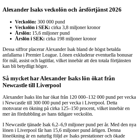
Alexander Isaks veckolön och årsförtjänst 2026
Veckolön:
300 000 pund
Veckolön i SEK:
cirka 3,8 miljoner kronor
Årslön:
15,6 miljoner pund
Årslön i SEK:
cirka 198 miljoner kronor
Dessa siffror placerar Alexander Isak bland de högst betalda
anfallarna i Premier League. Lönen exkluderar eventuella bonusar
för mål, assist och lagtitlar, vilket innebär att den totala förtjänsten
kan bli betydligt högre.
Så mycket har Alexander Isaks lön ökat från
Newcastle till Liverpool
Alexander Isaks lön har ökat från 120 000–132 000 pund per vecka
i Newcastle till 300 000 pund per vecka i Liverpool. Detta
motsvarar en ökning på cirka 125–150 procent, vilket innebär en
mer än fördubbling av hans tidigare veckolön.
I Newcastle tjänade Isak 6,2–6,9 miljoner pund per år. Med den nya
lönen i Liverpool får han 15,6 miljoner pund årligen. Denna
löneökning är en naturlig följd av Isaks prestationer och ökade