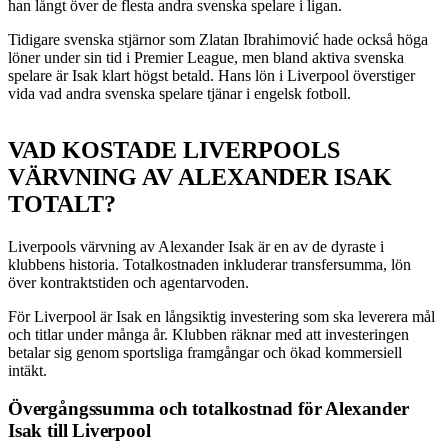
han långt över de flesta andra svenska spelare i ligan.
Tidigare svenska stjärnor som Zlatan Ibrahimović hade också höga
löner under sin tid i Premier League, men bland aktiva svenska
spelare är Isak klart högst betald. Hans lön i Liverpool överstiger
vida vad andra svenska spelare tjänar i engelsk fotboll.
VAD KOSTADE LIVERPOOLS
VÄRVNING AV ALEXANDER ISAK
TOTALT?
Liverpools värvning av Alexander Isak är en av de dyraste i
klubbens historia. Totalkostnaden inkluderar transfersumma, lön
över kontraktstiden och agentarvoden.
För Liverpool är Isak en långsiktig investering som ska leverera mål
och titlar under många år. Klubben räknar med att investeringen
betalar sig genom sportsliga framgångar och ökad kommersiell
intäkt.
Övergångssumma och totalkostnad för Alexander
Isak till Liverpool