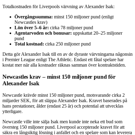
Totalkostnaden för Liverpools värvning av Alexander Isak:
Övergångssumma:
minst 150 miljoner pund (enligt
Newcastles krav)
Lön över 5–6 år:
cirka 78 miljoner pund
Agentarvoden och bonusar:
uppskattat 20–25 miljoner
pund
Total kostnad:
cirka 250 miljoner pund
Detta gör Alexander Isak till en av de dyraste värvningarna någonsin
i Premier League enligt The Athletic. Endast ett fåtal spelare har
kostat mer när alla kostnader räknas samman över kontraktstiden.
Newcastles krav – minst 150 miljoner pund för
Alexander Isak
Newcastle krävde minst 150 miljoner pund, motsvarande cirka 2
miljarder SEK, för att släppa Alexander Isak. Kravet baserades på
hans prestationer, ålder (endast 25 år) och potential att utvecklas
ytterligare.
Newcastle ville inte sälja Isak men kunde inte neka ett bud som
översteg 150 miljoner pund. Liverpool accepterade kravet för att
säkra en långsiktig lösning i anfallet och en spelare som kan leverera