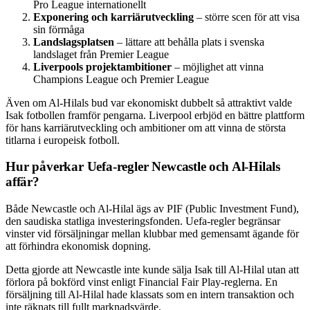
Pro League internationellt
Exponering och karriärutveckling
– större scen för att visa
sin förmåga
Landslagsplatsen
– lättare att behålla plats i svenska
landslaget från Premier League
Liverpools projektambitioner
– möjlighet att vinna
Champions League och Premier League
Även om Al-Hilals bud var ekonomiskt dubbelt så attraktivt valde
Isak fotbollen framför pengarna. Liverpool erbjöd en bättre plattform
för hans karriärutveckling och ambitioner om att vinna de största
titlarna i europeisk fotboll.
Hur påverkar Uefa-regler Newcastle och Al-Hilals
affär?
Både Newcastle och Al-Hilal ägs av PIF (Public Investment Fund),
den saudiska statliga investeringsfonden. Uefa-regler begränsar
vinster vid försäljningar mellan klubbar med gemensamt ägande för
att förhindra ekonomisk dopning.
Detta gjorde att Newcastle inte kunde sälja Isak till Al-Hilal utan att
förlora på bokförd vinst enligt Financial Fair Play-reglerna. En
försäljning till Al-Hilal hade klassats som en intern transaktion och
inte räknats till fullt marknadsvärde.