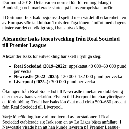
Dortmund 2018. Detta var en normal lön för en ung talang i
Bundesliga och markerade starten på hans europeiska karriär.
I Dortmund fick Isak begränsad speltid men värdefull erfarenhet i en
av Europas största klubbar. Trots den låga lönen jämfört med dagens
nivåer var det ett viktigt steg i hans utveckling.
Alexander Isaks löneutveckling från Real Sociedad
till Premier League
Alexander Isaks löneutveckling har skett i tydliga steg:
Real Sociedad (2019–2022):
uppskattat 40 000–60 000 pund
per vecka
Newcastle (2022–2025):
120 000–132 000 pund per vecka
Liverpool (2025–):
300 000 pund per vecka
Ökningen från Real Sociedad till Newcastle innebar en dubblering
eller mer av hans veckolön. Flytten till Liverpool innebar ytterligare
en fördubbling. Totalt har Isaks lön ökat med cirka 500–650 procent
från Real Sociedad till Liverpool.
Varje löneökning har varit motiverad av prestationer. I Real
Sociedad etablerade sig Isak som en av La Ligas bästa anfallare. I
Newcastle visade han att han kunde leverera på Premier League-