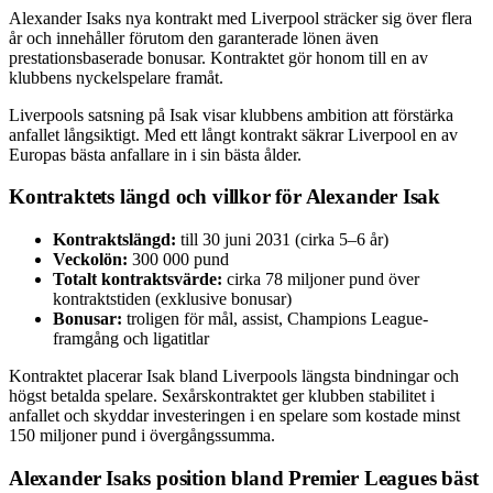
Alexander Isaks nya kontrakt med Liverpool sträcker sig över flera
år och innehåller förutom den garanterade lönen även
prestationsbaserade bonusar. Kontraktet gör honom till en av
klubbens nyckelspelare framåt.
Liverpools satsning på Isak visar klubbens ambition att förstärka
anfallet långsiktigt. Med ett långt kontrakt säkrar Liverpool en av
Europas bästa anfallare in i sin bästa ålder.
Kontraktets längd och villkor för Alexander Isak
Kontraktslängd:
till 30 juni 2031 (cirka 5–6 år)
Veckolön:
300 000 pund
Totalt kontraktsvärde:
cirka 78 miljoner pund över
kontraktstiden (exklusive bonusar)
Bonusar:
troligen för mål, assist, Champions League-
framgång och ligatitlar
Kontraktet placerar Isak bland Liverpools längsta bindningar och
högst betalda spelare. Sexårskontraktet ger klubben stabilitet i
anfallet och skyddar investeringen i en spelare som kostade minst
150 miljoner pund i övergångssumma.
Alexander Isaks position bland Premier Leagues bäst