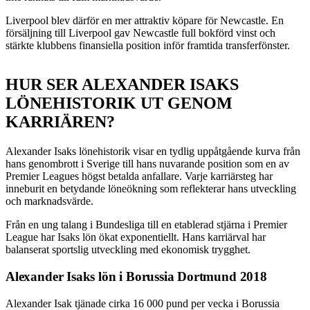
Liverpool blev därför en mer attraktiv köpare för Newcastle. En
försäljning till Liverpool gav Newcastle full bokförd vinst och
stärkte klubbens finansiella position inför framtida transferfönster.
HUR SER ALEXANDER ISAKS
LÖNEHISTORIK UT GENOM
KARRIÄREN?
Alexander Isaks lönehistorik visar en tydlig uppåtgående kurva från
hans genombrott i Sverige till hans nuvarande position som en av
Premier Leagues högst betalda anfallare. Varje karriärsteg har
inneburit en betydande löneökning som reflekterar hans utveckling
och marknadsvärde.
Från en ung talang i Bundesliga till en etablerad stjärna i Premier
League har Isaks lön ökat exponentiellt. Hans karriärval har
balanserat sportslig utveckling med ekonomisk trygghet.
Alexander Isaks lön i Borussia Dortmund 2018
Alexander Isak tjänade cirka 16 000 pund per vecka i Borussia