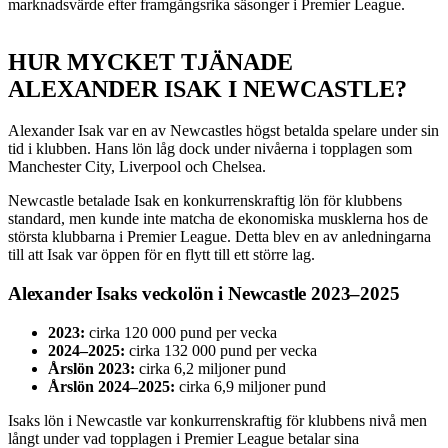
marknadsvärde efter framgångsrika säsonger i Premier League.
HUR MYCKET TJÄNADE
ALEXANDER ISAK I NEWCASTLE?
Alexander Isak var en av Newcastles högst betalda spelare under sin
tid i klubben. Hans lön låg dock under nivåerna i topplagen som
Manchester City, Liverpool och Chelsea.
Newcastle betalade Isak en konkurrenskraftig lön för klubbens
standard, men kunde inte matcha de ekonomiska musklerna hos de
största klubbarna i Premier League. Detta blev en av anledningarna
till att Isak var öppen för en flytt till ett större lag.
Alexander Isaks veckolön i Newcastle 2023–2025
2023:
cirka 120 000 pund per vecka
2024–2025:
cirka 132 000 pund per vecka
Årslön 2023:
cirka 6,2 miljoner pund
Årslön 2024–2025:
cirka 6,9 miljoner pund
Isaks lön i Newcastle var konkurrenskraftig för klubbens nivå men
långt under vad topplagen i Premier League betalar sina