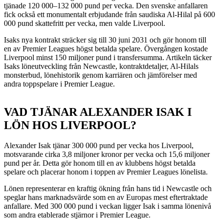
tjänade 120 000–132 000 pund per vecka. Den svenske anfallaren
fick också ett monumentalt erbjudande från saudiska Al-Hilal på 600
000 pund skattefritt per vecka, men valde Liverpool.
Isaks nya kontrakt sträcker sig till 30 juni 2031 och gör honom till
en av Premier Leagues högst betalda spelare. Övergången kostade
Liverpool minst 150 miljoner pund i transfersumma. Artikeln täcker
Isaks löneutveckling från Newcastle, kontraktdetaljer, Al-Hilals
monsterbud, lönehistorik genom karriären och jämförelser med
andra toppspelare i Premier League.
VAD TJÄNAR ALEXANDER ISAK I
LÖN HOS LIVERPOOL?
Alexander Isak tjänar 300 000 pund per vecka hos Liverpool,
motsvarande cirka 3,8 miljoner kronor per vecka och 15,6 miljoner
pund per år. Detta gör honom till en av klubbens högst betalda
spelare och placerar honom i toppen av Premier Leagues lönelista.
Lönen representerar en kraftig ökning från hans tid i Newcastle och
speglar hans marknadsvärde som en av Europas mest eftertraktade
anfallare. Med 300 000 pund i veckan ligger Isak i samma lönenivå
som andra etablerade stjärnor i Premier League.