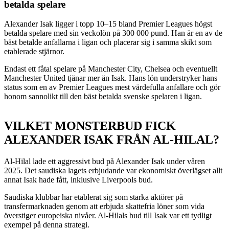
betalda spelare
Alexander Isak ligger i topp 10–15 bland Premier Leagues högst
betalda spelare med sin veckolön på 300 000 pund. Han är en av de
bäst betalde anfallarna i ligan och placerar sig i samma skikt som
etablerade stjärnor.
Endast ett fåtal spelare på Manchester City, Chelsea och eventuellt
Manchester United tjänar mer än Isak. Hans lön understryker hans
status som en av Premier Leagues mest värdefulla anfallare och gör
honom sannolikt till den bäst betalda svenske spelaren i ligan.
VILKET MONSTERBUD FICK
ALEXANDER ISAK FRÅN AL-HILAL?
Al-Hilal lade ett aggressivt bud på Alexander Isak under våren
2025. Det saudiska lagets erbjudande var ekonomiskt överlägset allt
annat Isak hade fått, inklusive Liverpools bud.
Saudiska klubbar har etablerat sig som starka aktörer på
transfermarknaden genom att erbjuda skattefria löner som vida
överstiger europeiska nivåer. Al-Hilals bud till Isak var ett tydligt
exempel på denna strategi.