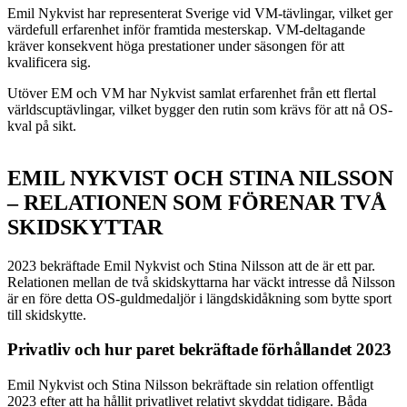
Emil Nykvist har representerat Sverige vid VM-tävlingar, vilket ger
värdefull erfarenhet inför framtida mesterskap. VM-deltagande
kräver konsekvent höga prestationer under säsongen för att
kvalificera sig.
Utöver EM och VM har Nykvist samlat erfarenhet från ett flertal
världscuptävlingar, vilket bygger den rutin som krävs för att nå OS-
kval på sikt.
EMIL NYKVIST OCH STINA NILSSON
– RELATIONEN SOM FÖRENAR TVÅ
SKIDSKYTTAR
2023 bekräftade Emil Nykvist och Stina Nilsson att de är ett par.
Relationen mellan de två skidskyttarna har väckt intresse då Nilsson
är en före detta OS-guldmedaljör i längdskidåkning som bytte sport
till skidskytte.
Privatliv och hur paret bekräftade förhållandet 2023
Emil Nykvist och Stina Nilsson bekräftade sin relation offentligt
2023 efter att ha hållit privatlivet relativt skyddat tidigare. Båda