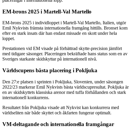
placeringar i internationella lopp.
EM-brons 2025 i Martell-Val Martello
EM-brons 2025 i individloppet i Martell-Val Martello, Italien, utgör
Emil Nykvists främsta internationella framgång hittills. Bronset kom
efter en stark insats där han endast missade en skott under hela
loppet.
Prestationen vid EM visade på förbättrad skytte-precision jämfört
med tidigare säsonger. Placeringen bekräftade hans status som en av
Sveriges starkaste skidskyttar på internationell nivå.
Världscupens bästa placering i Pokljuka
Den 27:e platsen i sprinten i Pokljuka, Slovenien, under säsongen
2022/23 markerar Emil Nykvists bästa världscupresultat. Pokljuka är
en av skidskyttets klassiska arenor med tuffa förhållanden och stark
internationell konkurrens.
Resultatet från Pokljuka visade att Nykvist kan konkurrera med
världseliten när både skyttet och åkfarten fungerar optimalt.
VM-deltagande och internationella framgångar