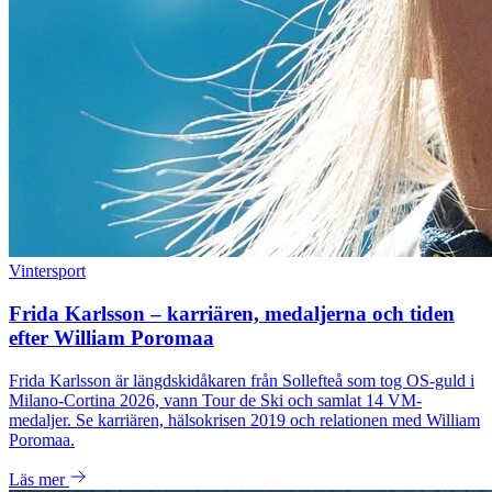
Vintersport
Frida Karlsson – karriären, medaljerna och tiden
efter William Poromaa
Frida Karlsson är längdskidåkaren från Sollefteå som tog OS-guld i
Milano-Cortina 2026, vann Tour de Ski och samlat 14 VM-
medaljer. Se karriären, hälsokrisen 2019 och relationen med William
Poromaa.
Läs mer