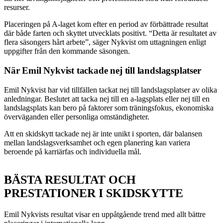
resurser.
Placeringen på A-laget kom efter en period av förbättrade resultat
där både farten och skyttet utvecklats positivt. “Detta är resultatet av
flera säsongers hårt arbete”, säger Nykvist om uttagningen enligt
uppgifter från den kommande säsongen.
När Emil Nykvist tackade nej till landslagsplatser
Emil Nykvist har vid tillfällen tackat nej till landslagsplatser av olika
anledningar. Beslutet att tacka nej till en a-lagsplats eller nej till en
landslagsplats kan bero på faktorer som träningsfokus, ekonomiska
överväganden eller personliga omständigheter.
Att en skidskytt tackade nej är inte unikt i sporten, där balansen
mellan landslagsverksamhet och egen planering kan variera
beroende på karriärfas och individuella mål.
BÄSTA RESULTAT OCH
PRESTATIONER I SKIDSKYTTE
Emil Nykvists resultat visar en uppåtgående trend med allt bättre