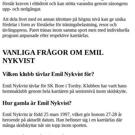
förstår kraven i elitidrott och kan stötta varandra genom säsongens
upp- och nedgångar.
Att dela livet med en annan idrottare på högsta nivå kan ge unika
fördelar i form av förståelse för träningsbelastning, resor och
tävlingspress. Paret tränas inom samma sport men med individuella
program anpassade efter respektive karriärfas.
VANLIGA FRÅGOR OM EMIL
NYKVIST
Vilken klubb tävlar Emil Nykvist för?
Emil Nykvist tävlar för SK Bore i Torsby. Klubben har varit hans
hemmaklubb genom hela karriären på seniornivå inom skidskytte.
Hur gamla är Emil Nykvist?
Emil Nykvist är född 25 mars 1997, vilket gör honom 27-28 år
beroende på aktuellt datum. Han befinner sig i en karriärfas där
många skidskyttar når sin topp inom sporten.