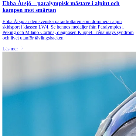
Ebba Årsjö – paralympisk mästare i alpint och
kampen mot smärtan
Ebba Årsjö är den svenska paraidrottaren som dominerar alpin
skidsport i klassen LW4. Se hennes medaljer från Paralympics i
Peking och Milano-Cortina, diagnosen Klippel-Trénaunays syndrom
och livet utanför tävlingsbacken.
Läs mer