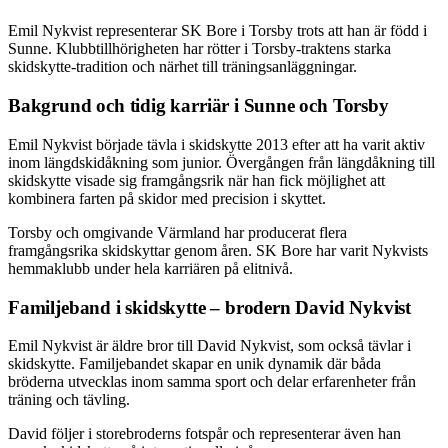
Emil Nykvist representerar SK Bore i Torsby trots att han är född i
Sunne. Klubbtillhörigheten har rötter i Torsby-traktens starka
skidskytte-tradition och närhet till träningsanläggningar.
Bakgrund och tidig karriär i Sunne och Torsby
Emil Nykvist började tävla i skidskytte 2013 efter att ha varit aktiv
inom längdskidåkning som junior. Övergången från längdåkning till
skidskytte visade sig framgångsrik när han fick möjlighet att
kombinera farten på skidor med precision i skyttet.
Torsby och omgivande Värmland har producerat flera
framgångsrika skidskyttar genom åren. SK Bore har varit Nykvists
hemmaklubb under hela karriären på elitnivå.
Familjeband i skidskytte – brodern David Nykvist
Emil Nykvist är äldre bror till David Nykvist, som också tävlar i
skidskytte. Familjebandet skapar en unik dynamik där båda
bröderna utvecklas inom samma sport och delar erfarenheter från
träning och tävling.
David följer i storebroderns fotspår och representerar även han