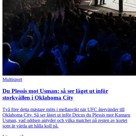
Multisport
Du Plessis mot Usman: så ser läget ut inför
storkvällen i Oklahoma City
Två före detta mästare möts i mellanvikt när UFC återvänder till
Oklahoma City. Så ser läget ut inför Dricus du Plessis mot Kamaru
Usman, vad oddsen antyder och vilka matcher på resten av kortet
som är värda att hålla koll på.