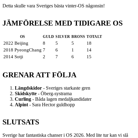
Detta skulle vara Sveriges bästa vinter-OS någonsin!
JÄMFÖRELSE MED TIDIGARE OS
OS
GULD
SILVER
BRONS
TOTALT
2022 Beijing
8
5
5
18
2018 PyeongChang
7
6
1
14
2014 Sotji
2
7
6
15
GRENAR ATT FÖLJA
Längdskidor
- Sveriges starkaste gren
Skidskytte
- Öberg-systrarna
Curling
- Båda lagen medaljkandidater
Alpint
- Sara Hector guldhopp
SLUTSATS
Sverige har fantastiska chanser i OS 2026. Med lite tur kan vi slå