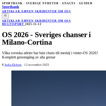
SPORTBANK · SVERIGE
NYHETER · ANALYS · GUIDER
Sportbank
ARTIKLAR
ÄMNEN
SKRIBENTER
OM OSS
ARTIKLAR
ÄMNEN
SKRIBENTER
OM OSS
MULTISPORT
2025-11-12
OS 2026 - Sveriges chanser i
Milano-Cortina
Vilka svenska atleter har bäst chans till medalj i vinter-OS 2026?
Komplett genomgång av alla grenar
S
Sofia Ekberg
·
12 november 2025