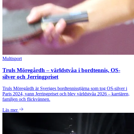
Multisport
Truls Möregårdh – världstvåa i bordtennis, OS-
silver och Jerringpriset
Truls Möregårdh är Sveriges bordtennisstjärna som tog OS-silver i
Paris 2024, vann Jerringpriset och blev världstvåa 2026 – karriären,
familjen och flickvännen.
Läs mer