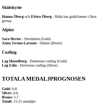
Skidskytte
Hanna Öberg
och
Elvira Öberg
- Båda har guldchanser i flera
grenar.
Alpint
Sara Hector
- Storslalom (Guld)
Anna Swenn-Larsson
- Slalom (Brons)
Curling
Lag Hasselborg
- Damernas curling (Guld)
Lag Edin
- Herrernas curling (Silver)
TOTALA MEDALJPROGNOSEN
Guld:
6-8
Silver:
4-6
Brons:
5-7
Totalt:
15-21 medaljer