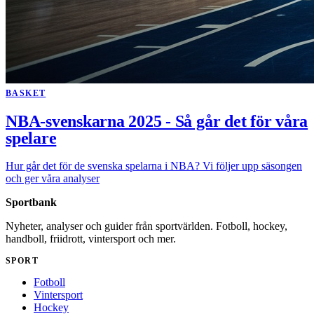
BASKET
NBA-svenskarna 2025 - Så går det för våra
spelare
Hur går det för de svenska spelarna i NBA? Vi följer upp säsongen
och ger våra analyser
Sportbank
Nyheter, analyser och guider från sportvärlden. Fotboll, hockey,
handboll, friidrott, vintersport och mer.
SPORT
Fotboll
Vintersport
Hockey