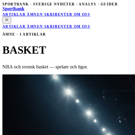
SPORTBANK · SVERIGE
NYHETER · ANALYS · GUIDER
Sportbank
ARTIKLAR
ÄMNEN
SKRIBENTER
OM OSS
ARTIKLAR
ÄMNEN
SKRIBENTER
OM OSS
ÄMNE · 1 ARTIKLAR
BASKET
NBA och svensk basket — spelare och ligor.